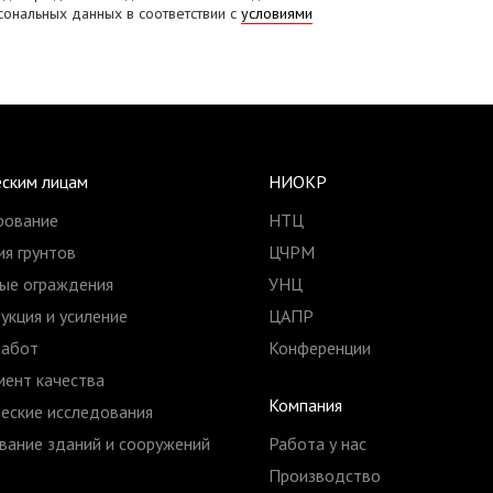
сональных данных в соответствии с
условиями
ским лицам
НИОКР
рование
НТЦ
я грунтов
ЦЧРМ
ые ограждения
УНЦ
укция и усиление
ЦАПР
работ
Конференции
ент качества
Компания
еские исследования
ание зданий и сооружений
Работа у нас
Производство