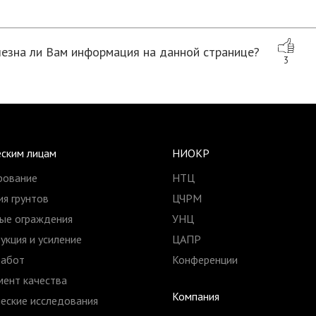
езна ли Вам информация на данной странице?
3
ским лицам
НИОКР
рование
НТЦ
я грунтов
ЦЧРМ
ые ограждения
УНЦ
укция и усиление
ЦАПР
работ
Конференции
ент качества
Компания
еские исследования