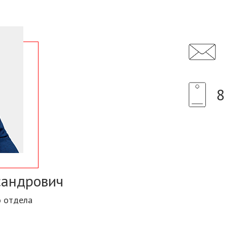
8
сандрович
о отдела